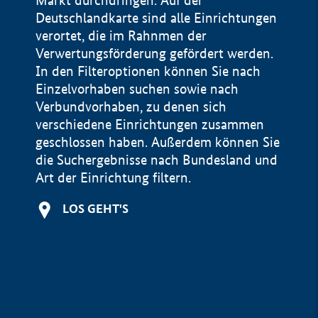
Markt durchdringen. Auf der
Deutschlandkarte sind alle Einrichtungen
verortet, die im Rahnmen der
Verwertungsförderung gefördert werden.
In den Filteroptionen können Sie nach
Einzelvorhaben suchen sowie nach
Verbundvorhaben, zu denen sich
verschiedene Einrichtungen zusammen
geschlossen haben. Außerdem können Sie
die Suchergebnisse nach Bundesland und
Art der Einrichtung filtern.
+
LOS GEHT'S
−
Impressum
Datenschutzerklärung und Haftungsausschluss
100 km
© Geobasis-DE / BKG 2015
BMWE, 2026 ©