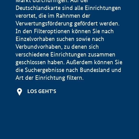
Markt durchdringen. Auf der
Deutschlandkarte sind alle Einrichtungen
verortet, die im Rahnmen der
Verwertungsförderung gefördert werden.
In den Filteroptionen können Sie nach
Einzelvorhaben suchen sowie nach
Verbundvorhaben, zu denen sich
verschiedene Einrichtungen zusammen
geschlossen haben. Außerdem können Sie
die Suchergebnisse nach Bundesland und
Art der Einrichtung filtern.
+
LOS GEHT'S
−
Impressum
Datenschutzerklärung und Haftungsausschluss
100 km
© Geobasis-DE / BKG 2015
BMWE, 2026 ©