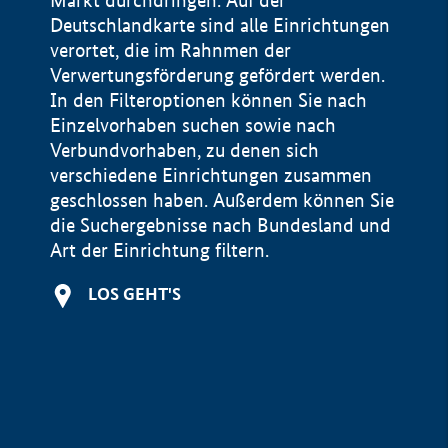
Markt durchdringen. Auf der
Deutschlandkarte sind alle Einrichtungen
verortet, die im Rahnmen der
Verwertungsförderung gefördert werden.
In den Filteroptionen können Sie nach
Einzelvorhaben suchen sowie nach
Verbundvorhaben, zu denen sich
verschiedene Einrichtungen zusammen
geschlossen haben. Außerdem können Sie
die Suchergebnisse nach Bundesland und
Art der Einrichtung filtern.
+
LOS GEHT'S
−
Impressum
Datenschutzerklärung und Haftungsausschluss
100 km
© Geobasis-DE / BKG 2015
BMWE, 2026 ©