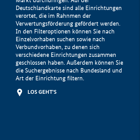
Markt durchdringen. Auf der
Deutschlandkarte sind alle Einrichtungen
verortet, die im Rahnmen der
Verwertungsförderung gefördert werden.
In den Filteroptionen können Sie nach
Einzelvorhaben suchen sowie nach
Verbundvorhaben, zu denen sich
verschiedene Einrichtungen zusammen
geschlossen haben. Außerdem können Sie
die Suchergebnisse nach Bundesland und
Art der Einrichtung filtern.
+
LOS GEHT'S
−
Impressum
Datenschutzerklärung und Haftungsausschluss
100 km
© Geobasis-DE / BKG 2015
BMWE, 2026 ©