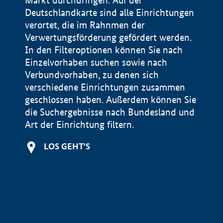
Markt durchdringen. Auf der
Deutschlandkarte sind alle Einrichtungen
verortet, die im Rahnmen der
Verwertungsförderung gefördert werden.
In den Filteroptionen können Sie nach
Einzelvorhaben suchen sowie nach
Verbundvorhaben, zu denen sich
verschiedene Einrichtungen zusammen
geschlossen haben. Außerdem können Sie
die Suchergebnisse nach Bundesland und
Art der Einrichtung filtern.
+
LOS GEHT'S
−
Impressum
Datenschutzerklärung und Haftungsausschluss
100 km
© Geobasis-DE / BKG 2015
BMWE, 2026 ©