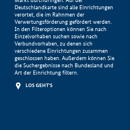
Markt durchdringen. Auf der
Deutschlandkarte sind alle Einrichtungen
verortet, die im Rahnmen der
Verwertungsförderung gefördert werden.
In den Filteroptionen können Sie nach
Einzelvorhaben suchen sowie nach
Verbundvorhaben, zu denen sich
verschiedene Einrichtungen zusammen
geschlossen haben. Außerdem können Sie
die Suchergebnisse nach Bundesland und
Art der Einrichtung filtern.
+
LOS GEHT'S
−
Impressum
Datenschutzerklärung und Haftungsausschluss
100 km
© Geobasis-DE / BKG 2015
BMWE, 2026 ©