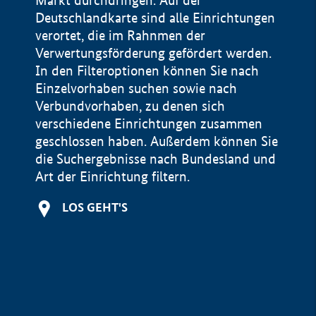
Markt durchdringen. Auf der
Deutschlandkarte sind alle Einrichtungen
verortet, die im Rahnmen der
Verwertungsförderung gefördert werden.
In den Filteroptionen können Sie nach
Einzelvorhaben suchen sowie nach
Verbundvorhaben, zu denen sich
verschiedene Einrichtungen zusammen
geschlossen haben. Außerdem können Sie
die Suchergebnisse nach Bundesland und
Art der Einrichtung filtern.
+
LOS GEHT'S
−
Impressum
Datenschutzerklärung und Haftungsausschluss
100 km
© Geobasis-DE / BKG 2015
BMWE, 2026 ©