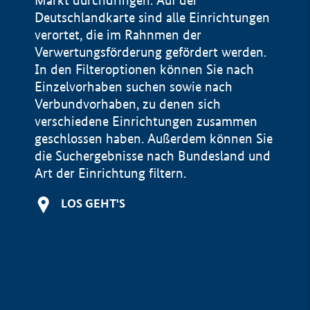
Markt durchdringen. Auf der
Deutschlandkarte sind alle Einrichtungen
verortet, die im Rahnmen der
Verwertungsförderung gefördert werden.
In den Filteroptionen können Sie nach
Einzelvorhaben suchen sowie nach
Verbundvorhaben, zu denen sich
verschiedene Einrichtungen zusammen
geschlossen haben. Außerdem können Sie
die Suchergebnisse nach Bundesland und
Art der Einrichtung filtern.
+
LOS GEHT'S
−
Impressum
Datenschutzerklärung und Haftungsausschluss
100 km
© Geobasis-DE / BKG 2015
BMWE, 2026 ©