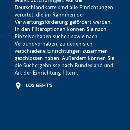
Markt durchdringen. Auf der
Deutschlandkarte sind alle Einrichtungen
verortet, die im Rahnmen der
Verwertungsförderung gefördert werden.
In den Filteroptionen können Sie nach
Einzelvorhaben suchen sowie nach
Verbundvorhaben, zu denen sich
verschiedene Einrichtungen zusammen
geschlossen haben. Außerdem können Sie
die Suchergebnisse nach Bundesland und
Art der Einrichtung filtern.
+
LOS GEHT'S
−
Impressum
Datenschutzerklärung und Haftungsausschluss
100 km
© Geobasis-DE / BKG 2015
BMWE, 2026 ©