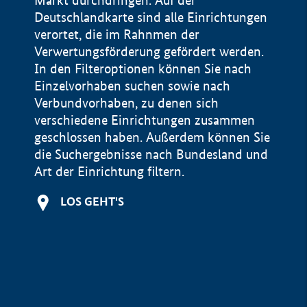
Markt durchdringen. Auf der
Deutschlandkarte sind alle Einrichtungen
verortet, die im Rahnmen der
Verwertungsförderung gefördert werden.
In den Filteroptionen können Sie nach
Einzelvorhaben suchen sowie nach
Verbundvorhaben, zu denen sich
verschiedene Einrichtungen zusammen
geschlossen haben. Außerdem können Sie
die Suchergebnisse nach Bundesland und
Art der Einrichtung filtern.
+
LOS GEHT'S
−
Impressum
Datenschutzerklärung und Haftungsausschluss
100 km
© Geobasis-DE / BKG 2015
BMWE, 2026 ©