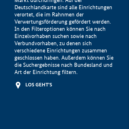
Markt durchdringen. Auf der
Deutschlandkarte sind alle Einrichtungen
verortet, die im Rahnmen der
Verwertungsförderung gefördert werden.
In den Filteroptionen können Sie nach
Einzelvorhaben suchen sowie nach
Verbundvorhaben, zu denen sich
verschiedene Einrichtungen zusammen
geschlossen haben. Außerdem können Sie
die Suchergebnisse nach Bundesland und
Art der Einrichtung filtern.
+
LOS GEHT'S
−
Impressum
Datenschutzerklärung und Haftungsausschluss
100 km
© Geobasis-DE / BKG 2015
BMWE, 2026 ©