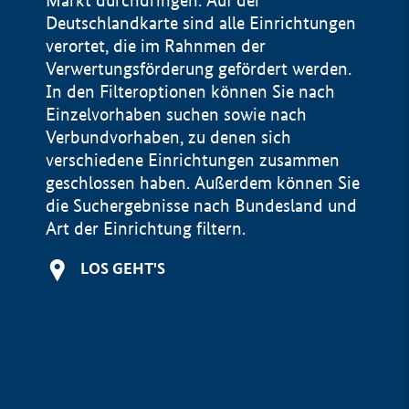
Markt durchdringen. Auf der
Deutschlandkarte sind alle Einrichtungen
verortet, die im Rahnmen der
Verwertungsförderung gefördert werden.
In den Filteroptionen können Sie nach
Einzelvorhaben suchen sowie nach
Verbundvorhaben, zu denen sich
verschiedene Einrichtungen zusammen
geschlossen haben. Außerdem können Sie
die Suchergebnisse nach Bundesland und
Art der Einrichtung filtern.
+
LOS GEHT'S
−
Impressum
Datenschutzerklärung und Haftungsausschluss
100 km
© Geobasis-DE / BKG 2015
BMWE, 2026 ©