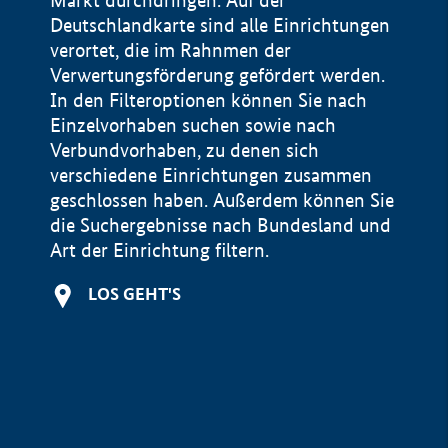
Markt durchdringen. Auf der
Deutschlandkarte sind alle Einrichtungen
verortet, die im Rahnmen der
Verwertungsförderung gefördert werden.
In den Filteroptionen können Sie nach
Einzelvorhaben suchen sowie nach
Verbundvorhaben, zu denen sich
verschiedene Einrichtungen zusammen
geschlossen haben. Außerdem können Sie
die Suchergebnisse nach Bundesland und
Art der Einrichtung filtern.
+
LOS GEHT'S
−
Impressum
Datenschutzerklärung und Haftungsausschluss
100 km
© Geobasis-DE / BKG 2015
BMWE, 2026 ©