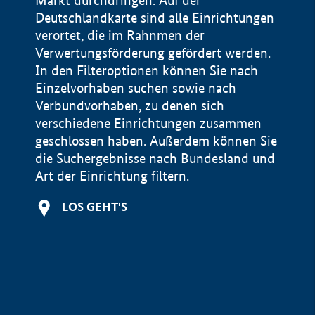
Markt durchdringen. Auf der
Deutschlandkarte sind alle Einrichtungen
verortet, die im Rahnmen der
Verwertungsförderung gefördert werden.
In den Filteroptionen können Sie nach
Einzelvorhaben suchen sowie nach
Verbundvorhaben, zu denen sich
verschiedene Einrichtungen zusammen
geschlossen haben. Außerdem können Sie
die Suchergebnisse nach Bundesland und
Art der Einrichtung filtern.
+
LOS GEHT'S
−
Impressum
Datenschutzerklärung und Haftungsausschluss
100 km
© Geobasis-DE / BKG 2015
BMWE, 2026 ©