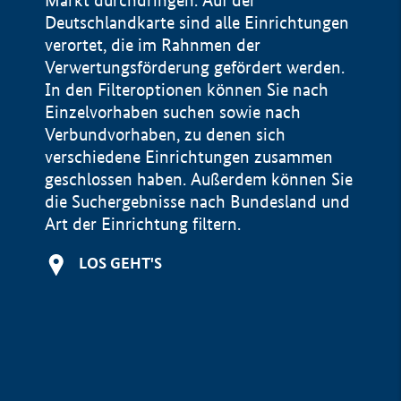
Markt durchdringen. Auf der
Deutschlandkarte sind alle Einrichtungen
verortet, die im Rahnmen der
Verwertungsförderung gefördert werden.
In den Filteroptionen können Sie nach
Einzelvorhaben suchen sowie nach
Verbundvorhaben, zu denen sich
verschiedene Einrichtungen zusammen
geschlossen haben. Außerdem können Sie
die Suchergebnisse nach Bundesland und
Art der Einrichtung filtern.
+
LOS GEHT'S
−
Impressum
Datenschutzerklärung und Haftungsausschluss
100 km
© Geobasis-DE / BKG 2015
BMWE, 2026 ©