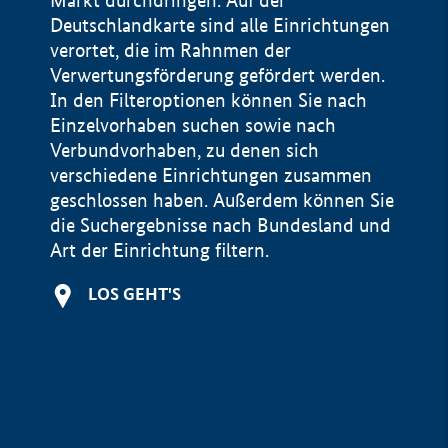
Markt durchdringen. Auf der
Deutschlandkarte sind alle Einrichtungen
verortet, die im Rahnmen der
Verwertungsförderung gefördert werden.
In den Filteroptionen können Sie nach
Einzelvorhaben suchen sowie nach
Verbundvorhaben, zu denen sich
verschiedene Einrichtungen zusammen
geschlossen haben. Außerdem können Sie
die Suchergebnisse nach Bundesland und
Art der Einrichtung filtern.
+
LOS GEHT'S
−
Impressum
Datenschutzerklärung und Haftungsausschluss
100 km
© Geobasis-DE / BKG 2015
BMWE, 2026 ©