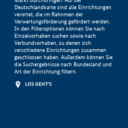
Markt durchdringen. Auf der
Deutschlandkarte sind alle Einrichtungen
verortet, die im Rahnmen der
Verwertungsförderung gefördert werden.
In den Filteroptionen können Sie nach
Einzelvorhaben suchen sowie nach
Verbundvorhaben, zu denen sich
verschiedene Einrichtungen zusammen
geschlossen haben. Außerdem können Sie
die Suchergebnisse nach Bundesland und
Art der Einrichtung filtern.
+
LOS GEHT'S
−
Impressum
Datenschutzerklärung und Haftungsausschluss
100 km
© Geobasis-DE / BKG 2015
BMWE, 2026 ©