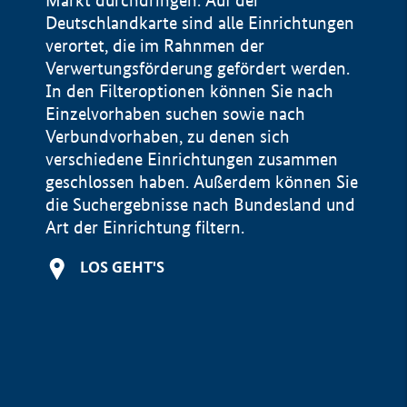
Markt durchdringen. Auf der
Deutschlandkarte sind alle Einrichtungen
verortet, die im Rahnmen der
Verwertungsförderung gefördert werden.
In den Filteroptionen können Sie nach
Einzelvorhaben suchen sowie nach
Verbundvorhaben, zu denen sich
verschiedene Einrichtungen zusammen
geschlossen haben. Außerdem können Sie
die Suchergebnisse nach Bundesland und
Art der Einrichtung filtern.
+
LOS GEHT'S
−
Impressum
Datenschutzerklärung und Haftungsausschluss
100 km
© Geobasis-DE / BKG 2015
BMWE, 2026 ©