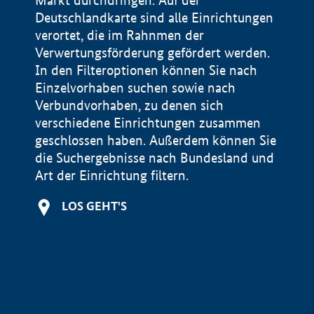
Markt durchdringen. Auf der
Deutschlandkarte sind alle Einrichtungen
verortet, die im Rahnmen der
Verwertungsförderung gefördert werden.
In den Filteroptionen können Sie nach
Einzelvorhaben suchen sowie nach
Verbundvorhaben, zu denen sich
verschiedene Einrichtungen zusammen
geschlossen haben. Außerdem können Sie
die Suchergebnisse nach Bundesland und
Art der Einrichtung filtern.
+
LOS GEHT'S
−
Impressum
Datenschutzerklärung und Haftungsausschluss
100 km
© Geobasis-DE / BKG 2015
BMWE, 2026 ©