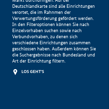
Markt durchdringen. Auf der
Deutschlandkarte sind alle Einrichtungen
verortet, die im Rahnmen der
Verwertungsförderung gefördert werden.
In den Filteroptionen können Sie nach
Einzelvorhaben suchen sowie nach
Verbundvorhaben, zu denen sich
verschiedene Einrichtungen zusammen
geschlossen haben. Außerdem können Sie
die Suchergebnisse nach Bundesland und
Art der Einrichtung filtern.
+
LOS GEHT'S
−
Impressum
Datenschutzerklärung und Haftungsausschluss
100 km
© Geobasis-DE / BKG 2015
BMWE, 2026 ©