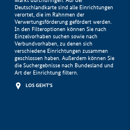
Markt durchdringen. Auf der
Deutschlandkarte sind alle Einrichtungen
verortet, die im Rahnmen der
Verwertungsförderung gefördert werden.
In den Filteroptionen können Sie nach
Einzelvorhaben suchen sowie nach
Verbundvorhaben, zu denen sich
verschiedene Einrichtungen zusammen
geschlossen haben. Außerdem können Sie
die Suchergebnisse nach Bundesland und
Art der Einrichtung filtern.
+
LOS GEHT'S
−
Impressum
Datenschutzerklärung und Haftungsausschluss
100 km
© Geobasis-DE / BKG 2015
BMWE, 2026 ©