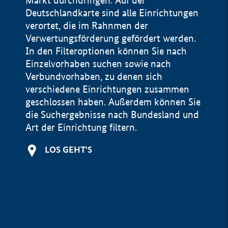
Markt durchdringen. Auf der
Deutschlandkarte sind alle Einrichtungen
verortet, die im Rahnmen der
Verwertungsförderung gefördert werden.
In den Filteroptionen können Sie nach
Einzelvorhaben suchen sowie nach
Verbundvorhaben, zu denen sich
verschiedene Einrichtungen zusammen
geschlossen haben. Außerdem können Sie
die Suchergebnisse nach Bundesland und
Art der Einrichtung filtern.
+
LOS GEHT'S
−
Impressum
Datenschutzerklärung und Haftungsausschluss
100 km
© Geobasis-DE / BKG 2015
BMWE, 2026 ©