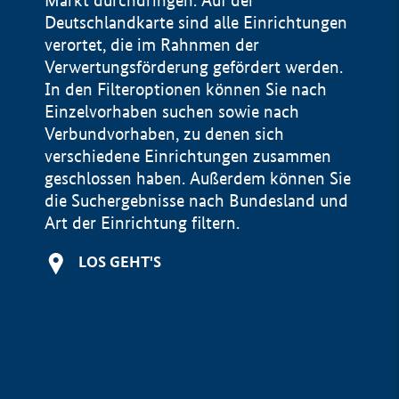
Markt durchdringen. Auf der
Deutschlandkarte sind alle Einrichtungen
verortet, die im Rahnmen der
Verwertungsförderung gefördert werden.
In den Filteroptionen können Sie nach
Einzelvorhaben suchen sowie nach
Verbundvorhaben, zu denen sich
verschiedene Einrichtungen zusammen
geschlossen haben. Außerdem können Sie
die Suchergebnisse nach Bundesland und
Art der Einrichtung filtern.
+
LOS GEHT'S
−
Impressum
Datenschutzerklärung und Haftungsausschluss
100 km
© Geobasis-DE / BKG 2015
BMWE, 2026 ©