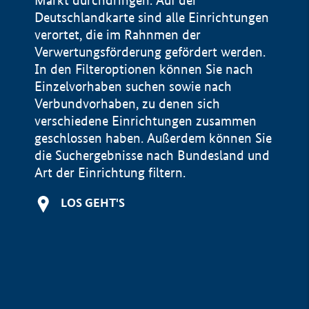
Markt durchdringen. Auf der
Deutschlandkarte sind alle Einrichtungen
verortet, die im Rahnmen der
Verwertungsförderung gefördert werden.
In den Filteroptionen können Sie nach
Einzelvorhaben suchen sowie nach
Verbundvorhaben, zu denen sich
verschiedene Einrichtungen zusammen
geschlossen haben. Außerdem können Sie
die Suchergebnisse nach Bundesland und
Art der Einrichtung filtern.
+
LOS GEHT'S
−
Impressum
Datenschutzerklärung und Haftungsausschluss
100 km
© Geobasis-DE / BKG 2015
BMWE, 2026 ©