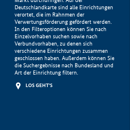
Markt durchdringen. Auf der
Deutschlandkarte sind alle Einrichtungen
verortet, die im Rahnmen der
Verwertungsförderung gefördert werden.
In den Filteroptionen können Sie nach
Einzelvorhaben suchen sowie nach
Verbundvorhaben, zu denen sich
verschiedene Einrichtungen zusammen
geschlossen haben. Außerdem können Sie
die Suchergebnisse nach Bundesland und
Art der Einrichtung filtern.
+
LOS GEHT'S
−
Impressum
Datenschutzerklärung und Haftungsausschluss
100 km
© Geobasis-DE / BKG 2015
BMWE, 2026 ©