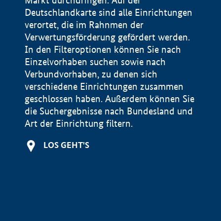
Markt durchdringen. Auf der
Deutschlandkarte sind alle Einrichtungen
verortet, die im Rahnmen der
Verwertungsförderung gefördert werden.
In den Filteroptionen können Sie nach
Einzelvorhaben suchen sowie nach
Verbundvorhaben, zu denen sich
verschiedene Einrichtungen zusammen
geschlossen haben. Außerdem können Sie
die Suchergebnisse nach Bundesland und
Art der Einrichtung filtern.
+
LOS GEHT'S
−
Impressum
Datenschutzerklärung und Haftungsausschluss
100 km
© Geobasis-DE / BKG 2015
BMWE, 2026 ©