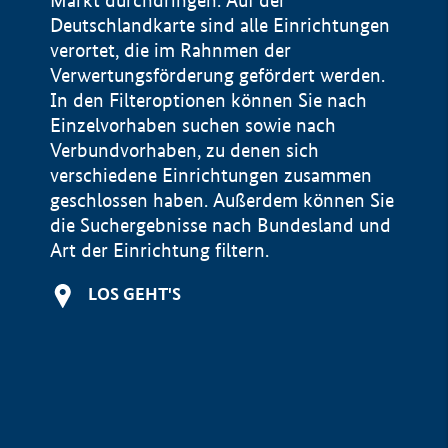
Markt durchdringen. Auf der
Deutschlandkarte sind alle Einrichtungen
verortet, die im Rahnmen der
Verwertungsförderung gefördert werden.
In den Filteroptionen können Sie nach
Einzelvorhaben suchen sowie nach
Verbundvorhaben, zu denen sich
verschiedene Einrichtungen zusammen
geschlossen haben. Außerdem können Sie
die Suchergebnisse nach Bundesland und
Art der Einrichtung filtern.
+
LOS GEHT'S
−
Impressum
Datenschutzerklärung und Haftungsausschluss
100 km
© Geobasis-DE / BKG 2015
BMWE, 2026 ©