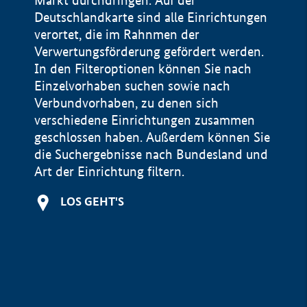
Markt durchdringen. Auf der
Deutschlandkarte sind alle Einrichtungen
verortet, die im Rahnmen der
Verwertungsförderung gefördert werden.
In den Filteroptionen können Sie nach
Einzelvorhaben suchen sowie nach
Verbundvorhaben, zu denen sich
verschiedene Einrichtungen zusammen
geschlossen haben. Außerdem können Sie
die Suchergebnisse nach Bundesland und
Art der Einrichtung filtern.
+
LOS GEHT'S
−
Impressum
Datenschutzerklärung und Haftungsausschluss
100 km
© Geobasis-DE / BKG 2015
BMWE, 2026 ©