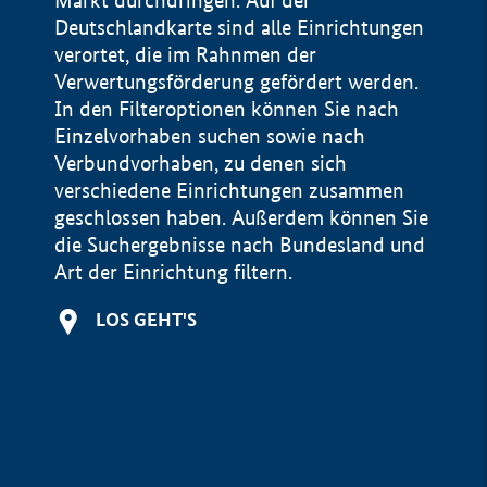
Markt durchdringen. Auf der
Deutschlandkarte sind alle Einrichtungen
verortet, die im Rahnmen der
Verwertungsförderung gefördert werden.
In den Filteroptionen können Sie nach
Einzelvorhaben suchen sowie nach
Verbundvorhaben, zu denen sich
verschiedene Einrichtungen zusammen
geschlossen haben. Außerdem können Sie
die Suchergebnisse nach Bundesland und
Art der Einrichtung filtern.
+
LOS GEHT'S
−
Impressum
Datenschutzerklärung und Haftungsausschluss
100 km
© Geobasis-DE / BKG 2015
BMWE, 2026 ©