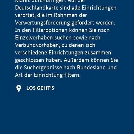
Markt durchdringen. Auf der
Deutschlandkarte sind alle Einrichtungen
verortet, die im Rahnmen der
Verwertungsförderung gefördert werden.
In den Filteroptionen können Sie nach
Einzelvorhaben suchen sowie nach
Verbundvorhaben, zu denen sich
verschiedene Einrichtungen zusammen
geschlossen haben. Außerdem können Sie
die Suchergebnisse nach Bundesland und
Art der Einrichtung filtern.
+
LOS GEHT'S
−
Impressum
Datenschutzerklärung und Haftungsausschluss
100 km
© Geobasis-DE / BKG 2015
BMWE, 2026 ©