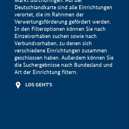
Markt durchdringen. Auf der
Deutschlandkarte sind alle Einrichtungen
verortet, die im Rahnmen der
Verwertungsförderung gefördert werden.
In den Filteroptionen können Sie nach
Einzelvorhaben suchen sowie nach
Verbundvorhaben, zu denen sich
verschiedene Einrichtungen zusammen
geschlossen haben. Außerdem können Sie
die Suchergebnisse nach Bundesland und
Art der Einrichtung filtern.
+
LOS GEHT'S
−
Impressum
Datenschutzerklärung und Haftungsausschluss
100 km
© Geobasis-DE / BKG 2015
BMWE, 2026 ©