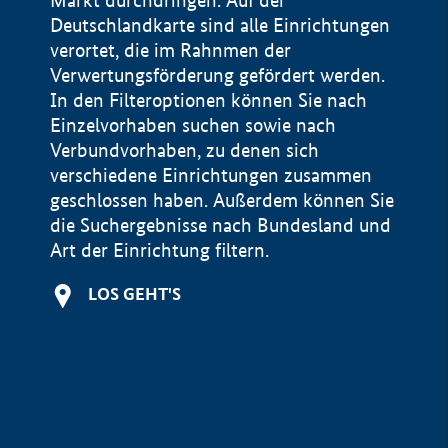
Markt durchdringen. Auf der
Deutschlandkarte sind alle Einrichtungen
verortet, die im Rahnmen der
Verwertungsförderung gefördert werden.
In den Filteroptionen können Sie nach
Einzelvorhaben suchen sowie nach
Verbundvorhaben, zu denen sich
verschiedene Einrichtungen zusammen
geschlossen haben. Außerdem können Sie
die Suchergebnisse nach Bundesland und
Art der Einrichtung filtern.
+
LOS GEHT'S
−
Impressum
Datenschutzerklärung und Haftungsausschluss
100 km
© Geobasis-DE / BKG 2015
BMWE, 2026 ©