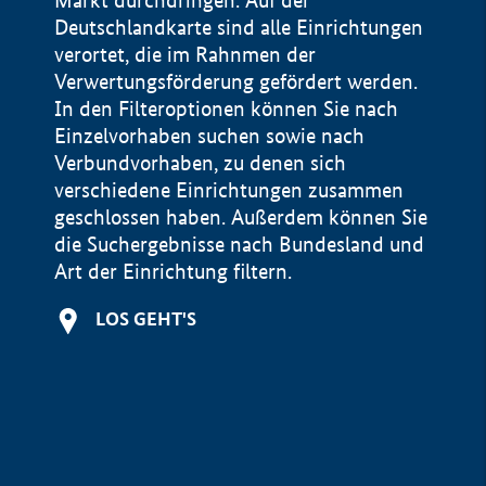
Markt durchdringen. Auf der
Deutschlandkarte sind alle Einrichtungen
verortet, die im Rahnmen der
Verwertungsförderung gefördert werden.
In den Filteroptionen können Sie nach
Einzelvorhaben suchen sowie nach
Verbundvorhaben, zu denen sich
verschiedene Einrichtungen zusammen
geschlossen haben. Außerdem können Sie
die Suchergebnisse nach Bundesland und
Art der Einrichtung filtern.
+
LOS GEHT'S
−
Impressum
Datenschutzerklärung und Haftungsausschluss
100 km
© Geobasis-DE / BKG 2015
BMWE, 2026 ©