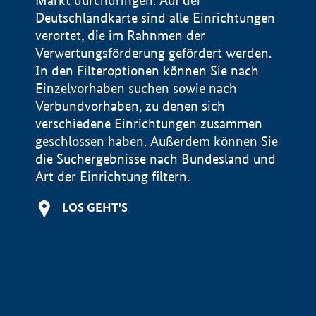
Markt durchdringen. Auf der
Deutschlandkarte sind alle Einrichtungen
verortet, die im Rahnmen der
Verwertungsförderung gefördert werden.
In den Filteroptionen können Sie nach
Einzelvorhaben suchen sowie nach
Verbundvorhaben, zu denen sich
verschiedene Einrichtungen zusammen
geschlossen haben. Außerdem können Sie
die Suchergebnisse nach Bundesland und
Art der Einrichtung filtern.
+
LOS GEHT'S
−
Impressum
Datenschutzerklärung und Haftungsausschluss
100 km
© Geobasis-DE / BKG 2015
BMWE, 2026 ©