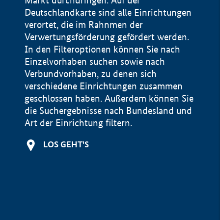
Markt durchdringen. Auf der
Deutschlandkarte sind alle Einrichtungen
verortet, die im Rahnmen der
Verwertungsförderung gefördert werden.
In den Filteroptionen können Sie nach
Einzelvorhaben suchen sowie nach
Verbundvorhaben, zu denen sich
verschiedene Einrichtungen zusammen
geschlossen haben. Außerdem können Sie
die Suchergebnisse nach Bundesland und
Art der Einrichtung filtern.
+
LOS GEHT'S
−
Impressum
Datenschutzerklärung und Haftungsausschluss
100 km
© Geobasis-DE / BKG 2015
BMWE, 2026 ©