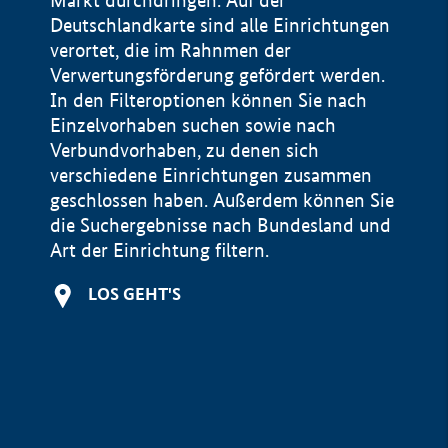
Markt durchdringen. Auf der
Deutschlandkarte sind alle Einrichtungen
verortet, die im Rahnmen der
Verwertungsförderung gefördert werden.
In den Filteroptionen können Sie nach
Einzelvorhaben suchen sowie nach
Verbundvorhaben, zu denen sich
verschiedene Einrichtungen zusammen
geschlossen haben. Außerdem können Sie
die Suchergebnisse nach Bundesland und
Art der Einrichtung filtern.
+
LOS GEHT'S
−
Impressum
Datenschutzerklärung und Haftungsausschluss
100 km
© Geobasis-DE / BKG 2015
BMWE, 2026 ©