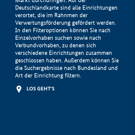
Markt durchdringen. Auf der
Deutschlandkarte sind alle Einrichtungen
verortet, die im Rahnmen der
Verwertungsförderung gefördert werden.
In den Filteroptionen können Sie nach
Einzelvorhaben suchen sowie nach
Verbundvorhaben, zu denen sich
verschiedene Einrichtungen zusammen
geschlossen haben. Außerdem können Sie
die Suchergebnisse nach Bundesland und
Art der Einrichtung filtern.
+
LOS GEHT'S
−
Impressum
Datenschutzerklärung und Haftungsausschluss
100 km
© Geobasis-DE / BKG 2015
BMWE, 2026 ©