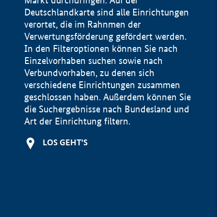
Markt durchdringen. Auf der
Deutschlandkarte sind alle Einrichtungen
verortet, die im Rahnmen der
Verwertungsförderung gefördert werden.
In den Filteroptionen können Sie nach
Einzelvorhaben suchen sowie nach
Verbundvorhaben, zu denen sich
verschiedene Einrichtungen zusammen
geschlossen haben. Außerdem können Sie
die Suchergebnisse nach Bundesland und
Art der Einrichtung filtern.
+
LOS GEHT'S
−
Impressum
Datenschutzerklärung und Haftungsausschluss
100 km
© Geobasis-DE / BKG 2015
BMWE, 2026 ©