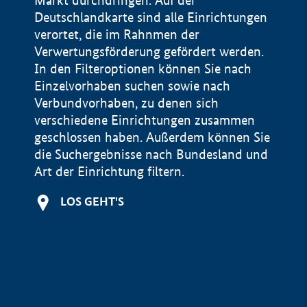
Markt durchdringen. Auf der
Deutschlandkarte sind alle Einrichtungen
verortet, die im Rahnmen der
Verwertungsförderung gefördert werden.
In den Filteroptionen können Sie nach
Einzelvorhaben suchen sowie nach
Verbundvorhaben, zu denen sich
verschiedene Einrichtungen zusammen
geschlossen haben. Außerdem können Sie
die Suchergebnisse nach Bundesland und
Art der Einrichtung filtern.
+
LOS GEHT'S
−
Impressum
Datenschutzerklärung und Haftungsausschluss
100 km
© Geobasis-DE / BKG 2015
BMWE, 2026 ©