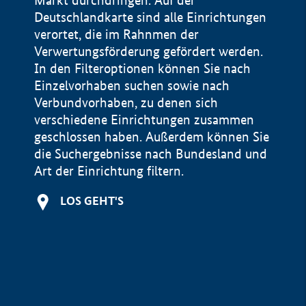
Markt durchdringen. Auf der
Deutschlandkarte sind alle Einrichtungen
verortet, die im Rahnmen der
Verwertungsförderung gefördert werden.
In den Filteroptionen können Sie nach
Einzelvorhaben suchen sowie nach
Verbundvorhaben, zu denen sich
verschiedene Einrichtungen zusammen
geschlossen haben. Außerdem können Sie
die Suchergebnisse nach Bundesland und
Art der Einrichtung filtern.
+
LOS GEHT'S
−
Impressum
Datenschutzerklärung und Haftungsausschluss
100 km
© Geobasis-DE / BKG 2015
BMWE, 2026 ©