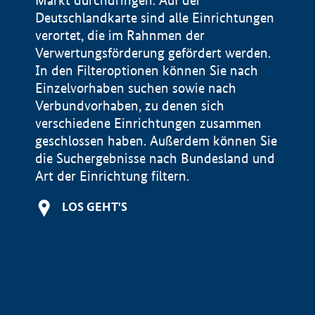
Markt durchdringen. Auf der
Deutschlandkarte sind alle Einrichtungen
verortet, die im Rahnmen der
Verwertungsförderung gefördert werden.
In den Filteroptionen können Sie nach
Einzelvorhaben suchen sowie nach
Verbundvorhaben, zu denen sich
verschiedene Einrichtungen zusammen
geschlossen haben. Außerdem können Sie
die Suchergebnisse nach Bundesland und
Art der Einrichtung filtern.
+
LOS GEHT'S
−
Impressum
Datenschutzerklärung und Haftungsausschluss
100 km
© Geobasis-DE / BKG 2015
BMWE, 2026 ©