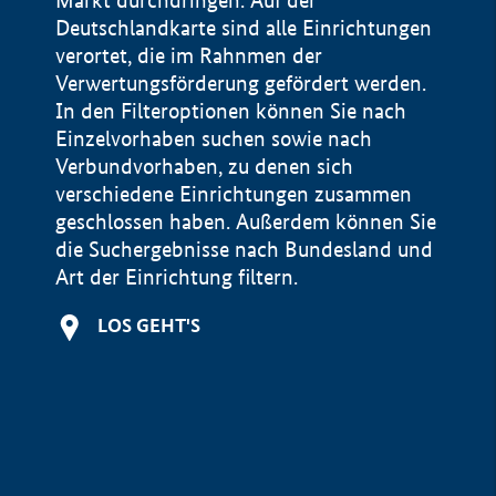
Markt durchdringen. Auf der
Deutschlandkarte sind alle Einrichtungen
verortet, die im Rahnmen der
Verwertungsförderung gefördert werden.
In den Filteroptionen können Sie nach
Einzelvorhaben suchen sowie nach
Verbundvorhaben, zu denen sich
verschiedene Einrichtungen zusammen
geschlossen haben. Außerdem können Sie
die Suchergebnisse nach Bundesland und
Art der Einrichtung filtern.
+
LOS GEHT'S
−
Impressum
Datenschutzerklärung und Haftungsausschluss
100 km
© Geobasis-DE / BKG 2015
BMWE, 2026 ©