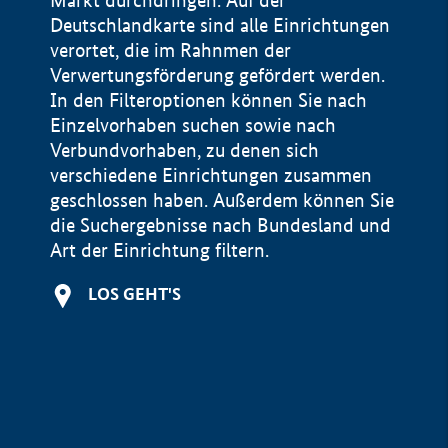
Markt durchdringen. Auf der
Deutschlandkarte sind alle Einrichtungen
verortet, die im Rahnmen der
Verwertungsförderung gefördert werden.
In den Filteroptionen können Sie nach
Einzelvorhaben suchen sowie nach
Verbundvorhaben, zu denen sich
verschiedene Einrichtungen zusammen
geschlossen haben. Außerdem können Sie
die Suchergebnisse nach Bundesland und
Art der Einrichtung filtern.
+
LOS GEHT'S
−
Impressum
Datenschutzerklärung und Haftungsausschluss
100 km
© Geobasis-DE / BKG 2015
BMWE, 2026 ©