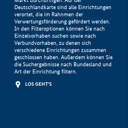
Markt durchdringen. Auf der
Deutschlandkarte sind alle Einrichtungen
verortet, die im Rahnmen der
Verwertungsförderung gefördert werden.
In den Filteroptionen können Sie nach
Einzelvorhaben suchen sowie nach
Verbundvorhaben, zu denen sich
verschiedene Einrichtungen zusammen
geschlossen haben. Außerdem können Sie
die Suchergebnisse nach Bundesland und
Art der Einrichtung filtern.
+
LOS GEHT'S
−
Impressum
Datenschutzerklärung und Haftungsausschluss
100 km
© Geobasis-DE / BKG 2015
BMWE, 2026 ©