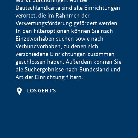
Markt durchdringen. Auf der
Deutschlandkarte sind alle Einrichtungen
verortet, die im Rahnmen der
Verwertungsförderung gefördert werden.
In den Filteroptionen können Sie nach
Einzelvorhaben suchen sowie nach
Verbundvorhaben, zu denen sich
verschiedene Einrichtungen zusammen
geschlossen haben. Außerdem können Sie
die Suchergebnisse nach Bundesland und
Art der Einrichtung filtern.
+
LOS GEHT'S
−
Impressum
Datenschutzerklärung und Haftungsausschluss
100 km
© Geobasis-DE / BKG 2015
BMWE, 2026 ©