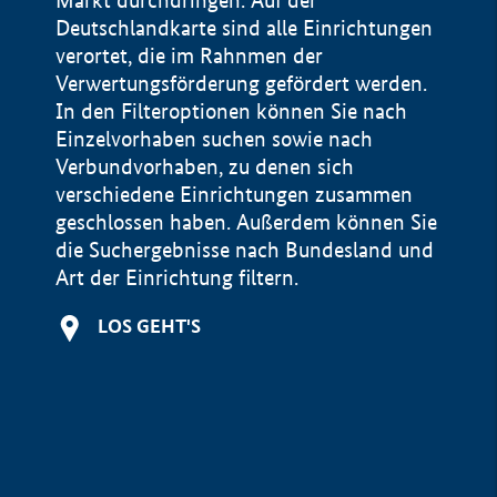
Markt durchdringen. Auf der
Deutschlandkarte sind alle Einrichtungen
verortet, die im Rahnmen der
Verwertungsförderung gefördert werden.
In den Filteroptionen können Sie nach
Einzelvorhaben suchen sowie nach
Verbundvorhaben, zu denen sich
verschiedene Einrichtungen zusammen
geschlossen haben. Außerdem können Sie
die Suchergebnisse nach Bundesland und
Art der Einrichtung filtern.
+
LOS GEHT'S
−
Impressum
Datenschutzerklärung und Haftungsausschluss
100 km
© Geobasis-DE / BKG 2015
BMWE, 2026 ©