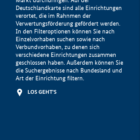
Markt durchdringen. Auf der
Deutschlandkarte sind alle Einrichtungen
verortet, die im Rahnmen der
Verwertungsförderung gefördert werden.
In den Filteroptionen können Sie nach
Einzelvorhaben suchen sowie nach
Verbundvorhaben, zu denen sich
verschiedene Einrichtungen zusammen
geschlossen haben. Außerdem können Sie
die Suchergebnisse nach Bundesland und
Art der Einrichtung filtern.
+
LOS GEHT'S
−
Impressum
Datenschutzerklärung und Haftungsausschluss
100 km
© Geobasis-DE / BKG 2015
BMWE, 2026 ©