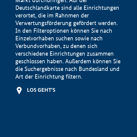
Markt durchdringen. Auf der
Deutschlandkarte sind alle Einrichtungen
verortet, die im Rahnmen der
Verwertungsförderung gefördert werden.
In den Filteroptionen können Sie nach
Einzelvorhaben suchen sowie nach
Verbundvorhaben, zu denen sich
verschiedene Einrichtungen zusammen
geschlossen haben. Außerdem können Sie
die Suchergebnisse nach Bundesland und
Art der Einrichtung filtern.
+
LOS GEHT'S
−
Impressum
Datenschutzerklärung und Haftungsausschluss
100 km
© Geobasis-DE / BKG 2015
BMWE, 2026 ©