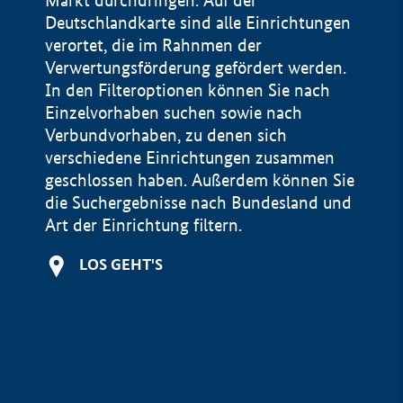
Markt durchdringen. Auf der
Deutschlandkarte sind alle Einrichtungen
verortet, die im Rahnmen der
Verwertungsförderung gefördert werden.
In den Filteroptionen können Sie nach
Einzelvorhaben suchen sowie nach
Verbundvorhaben, zu denen sich
verschiedene Einrichtungen zusammen
geschlossen haben. Außerdem können Sie
die Suchergebnisse nach Bundesland und
Art der Einrichtung filtern.
+
LOS GEHT'S
−
Impressum
Datenschutzerklärung und Haftungsausschluss
100 km
© Geobasis-DE / BKG 2015
BMWE, 2026 ©