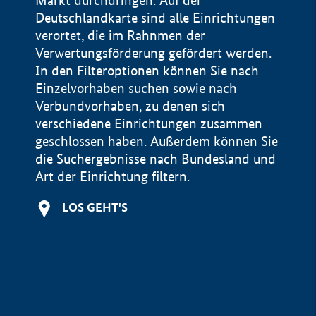
Markt durchdringen. Auf der
Deutschlandkarte sind alle Einrichtungen
verortet, die im Rahnmen der
Verwertungsförderung gefördert werden.
In den Filteroptionen können Sie nach
Einzelvorhaben suchen sowie nach
Verbundvorhaben, zu denen sich
verschiedene Einrichtungen zusammen
geschlossen haben. Außerdem können Sie
die Suchergebnisse nach Bundesland und
Art der Einrichtung filtern.
+
LOS GEHT'S
−
Impressum
Datenschutzerklärung und Haftungsausschluss
100 km
© Geobasis-DE / BKG 2015
BMWE, 2026 ©